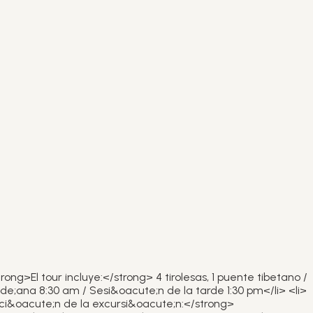
ng>El tour incluye:</strong> 4 tirolesas, 1 puente tibetano /
e;ana 8:30 am / Sesi&oacute;n de la tarde 1:30 pm</li> <li>
aci&oacute;n de la excursi&oacute;n:</strong>