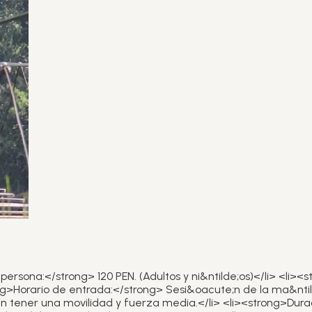
sona:</strong> 120 PEN. (Adultos y ni&ntilde;os)</li> <li><stro
ng>Horario de entrada:</strong> Sesi&oacute;n de la ma&ntild
en tener una movilidad y fuerza media.</li> <li><strong>Dur